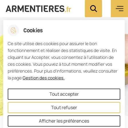
Menu pri
Aller
Aller au
Consulter
Aller à la
Ville d'Armentières
Rechercher sur le
au
contenu
le plan du
recherche
menu
principal
site
Cookies
Ce site utilise des cookies pour assurer le bon
fonctionnement et réaliser des statistiques de visite. En
cliquant sur Accepter, vous consentez à l'utilisation de
ces cookies. Vous pouvez à tout moment modifier vos
préférences. Pour plus d'informations, veuillez consulter
la page
Gestion des cookies.
Tout accepter
Tout refuser
Afficher les préférences