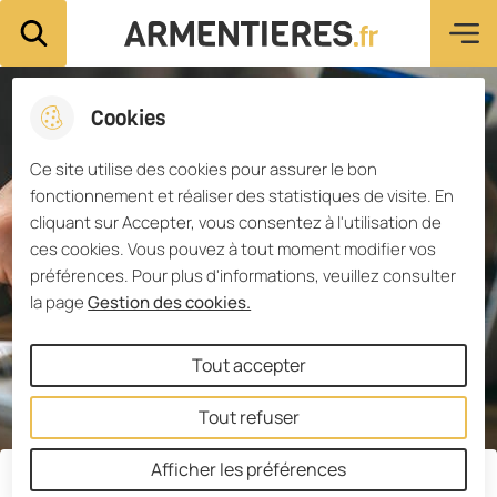
Menu pri
Aller
Aller au
Consulter
Aller à la
Ville d'Armentières
Rechercher sur le site
au
contenu
le plan du
recherche
menu
principal
site
Cookies
Ce site utilise des cookies pour assurer le bon
fonctionnement et réaliser des statistiques de visite. En
cliquant sur Accepter, vous consentez à l'utilisation de
ces cookies. Vous pouvez à tout moment modifier vos
préférences. Pour plus d'informations, veuillez consulter
la page
Gestion des cookies.
Tout accepter
Tout refuser
Afficher les préférences