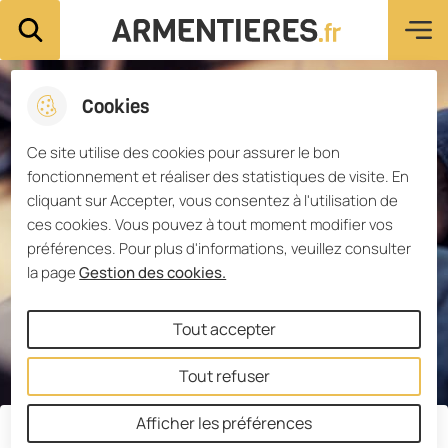
Menu pri
Aller
Aller au
Consulter
Aller à la
Ville d'Armentières
Rechercher sur le site
au
contenu
le plan du
recherche
menu
principal
site
Cookies
Ce site utilise des cookies pour assurer le bon
fonctionnement et réaliser des statistiques de visite. En
cliquant sur Accepter, vous consentez à l'utilisation de
ces cookies. Vous pouvez à tout moment modifier vos
préférences. Pour plus d'informations, veuillez consulter
la page
Gestion des cookies.
Tout accepter
Tout refuser
Afficher les préférences