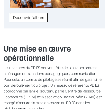
Découvrir l'album
Une mise en œuvre
opérationnelle
Les mesures du PD
I
ES peuvent être de plusieurs ordres :
aménagements, actions pédagogiques, communication...
Pour cela, un comité de pilotage se réunit afin
de garantir le
bon déroulement du projet.
Un
réseau de
référent
s
PD
I
ES
coordonné par la ville, soutenu par le
Centre de Ressource
Ecomobilité
(CREM)
et l’Association Droit au Vélo
(ADAV)
est
chargé d
’assurer
la mise en œuvre
du PDIES
dans les
établissements scolaires.