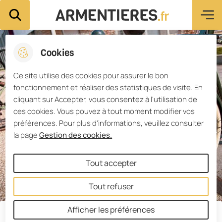
Menu pri
Aller
Aller au
Consulter
Aller à la
Ville d'Armentières
Rechercher sur le site
au
contenu
le plan du
recherche
menu
principal
site
Cookies
Ce site utilise des cookies pour assurer le bon
fonctionnement et réaliser des statistiques de visite. En
cliquant sur Accepter, vous consentez à l'utilisation de
ces cookies. Vous pouvez à tout moment modifier vos
préférences. Pour plus d'informations, veuillez consulter
la page
Gestion des cookies.
Tout accepter
Tout refuser
Afficher les préférences