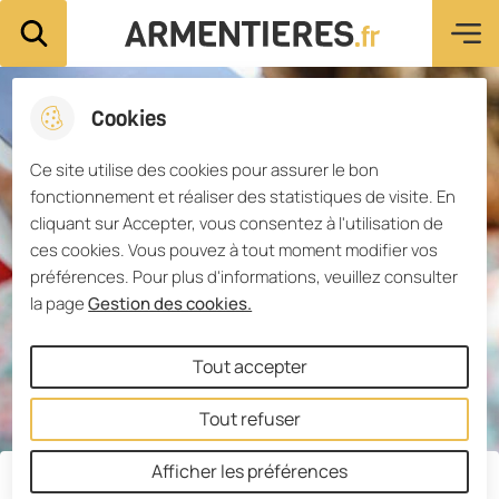
Menu pri
Aller
Aller au
Consulter
Aller à la
Ville d'Armentières
Rechercher sur le site
au
contenu
le plan du
recherche
menu
principal
site
Cookies
Ce site utilise des cookies pour assurer le bon
fonctionnement et réaliser des statistiques de visite. En
cliquant sur Accepter, vous consentez à l'utilisation de
ces cookies. Vous pouvez à tout moment modifier vos
préférences. Pour plus d'informations, veuillez consulter
la page
Gestion des cookies.
Tout accepter
Tout refuser
Afficher les préférences