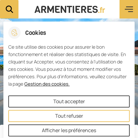
Menu pri
Aller
Aller au
Consulter
Aller à la
Ville d'Armentières
Rechercher sur le site
au
contenu
le plan du
recherche
menu
principal
site
Cookies
Ce site utilise des cookies pour assurer le bon
fonctionnement et réaliser des statistiques de visite. En
cliquant sur Accepter, vous consentez à l'utilisation de
ces cookies. Vous pouvez à tout moment modifier vos
préférences. Pour plus d'informations, veuillez consulter
la page
Gestion des cookies.
Tout accepter
Tout refuser
Afficher les préférences