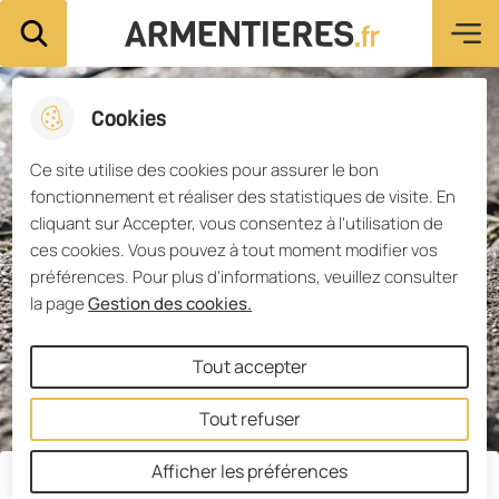
Menu pri
Aller
Aller au
Consulter
Aller à la
Ville d'Armentières
Rechercher sur le site
au
contenu
le plan du
recherche
menu
principal
site
Cookies
Ce site utilise des cookies pour assurer le bon
fonctionnement et réaliser des statistiques de visite. En
cliquant sur Accepter, vous consentez à l'utilisation de
ces cookies. Vous pouvez à tout moment modifier vos
préférences. Pour plus d'informations, veuillez consulter
la page
Gestion des cookies.
Tout accepter
Tout refuser
Afficher les préférences