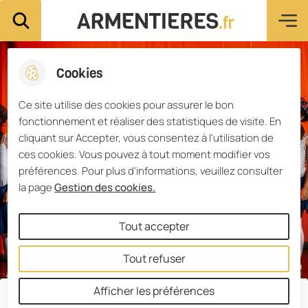
Menu pri
Aller
Aller au
Consulter
Aller à la
Ville d'Armentières
Rechercher sur le site
au
contenu
le plan du
recherche
menu
principal
site
Cookies
Ce site utilise des cookies pour assurer le bon
fonctionnement et réaliser des statistiques de visite. En
cliquant sur Accepter, vous consentez à l'utilisation de
ces cookies. Vous pouvez à tout moment modifier vos
préférences. Pour plus d'informations, veuillez consulter
la page
Gestion des cookies.
Tout accepter
Tout refuser
Afficher les préférences