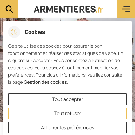
Menu pri
Aller
Aller au
Consulter
Aller à la
Ville d'Armentières
Rechercher sur le site
au
contenu
le plan du
recherche
menu
principal
site
Cookies
Ce site utilise des cookies pour assurer le bon
fonctionnement et réaliser des statistiques de visite. En
cliquant sur Accepter, vous consentez à l'utilisation de
ces cookies. Vous pouvez à tout moment modifier vos
préférences. Pour plus d'informations, veuillez consulter
la page
Gestion des cookies.
Tout accepter
Tout refuser
Afficher les préférences