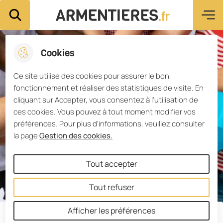
Menu pri
Aller
Aller au
Consulter
Aller à la
Ville d'Armentières
Rechercher sur le site
au
contenu
le plan du
recherche
menu
principal
site
Cookies
Ce site utilise des cookies pour assurer le bon
fonctionnement et réaliser des statistiques de visite. En
cliquant sur Accepter, vous consentez à l'utilisation de
ces cookies. Vous pouvez à tout moment modifier vos
préférences. Pour plus d'informations, veuillez consulter
la page
Gestion des cookies.
Tout accepter
Tout refuser
Afficher les préférences