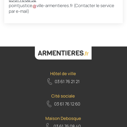
pointjustice
ville-armentieres
.
fr
(Contacter le service
par e-mail)
Hôtel de ville
03 61 76 21 21
Cité sociale
03 61 76 12 60
Maison Debosque
03 61 76 08 40