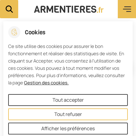
Menu pri
Aller
Aller au
Consulter
Aller à la
Ville d'Armentières
Rechercher sur le site
au
contenu
le plan du
recherche
menu
principal
site
Cookies
Les événements du Point
Ce site utilise des cookies pour assurer le bon
justice
fonctionnement et réaliser des statistiques de visite. En
cliquant sur Accepter, vous consentez à l'utilisation de
ces cookies. Vous pouvez à tout moment modifier vos
Accueil
préférences. Pour plus d'informations, veuillez consulter
la page
Gestion des cookies.
Plusieurs événements sont organisés chaque
année au sein du Point Justice...
Tout accepter
Tout refuser
Sommaire
Afficher les préférences