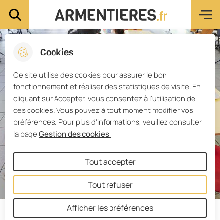
Menu pri
Aller
Aller au
Consulter
Aller à la
Ville d'Armentières
Rechercher sur le site
au
contenu
le plan du
recherche
menu
principal
site
Cookies
Ce site utilise des cookies pour assurer le bon
fonctionnement et réaliser des statistiques de visite. En
cliquant sur Accepter, vous consentez à l'utilisation de
ces cookies. Vous pouvez à tout moment modifier vos
préférences. Pour plus d'informations, veuillez consulter
la page
Gestion des cookies.
Tout accepter
Tout refuser
Afficher les préférences