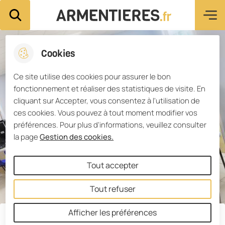
Menu pri
Aller
Aller au
Consulter
Aller à la
Ville d'Armentières
Rechercher sur le site
au
contenu
le plan du
recherche
menu
principal
site
Cookies
Ce site utilise des cookies pour assurer le bon
fonctionnement et réaliser des statistiques de visite. En
cliquant sur Accepter, vous consentez à l'utilisation de
ces cookies. Vous pouvez à tout moment modifier vos
préférences. Pour plus d'informations, veuillez consulter
la page
Gestion des cookies.
Tout accepter
Tout refuser
Afficher les préférences