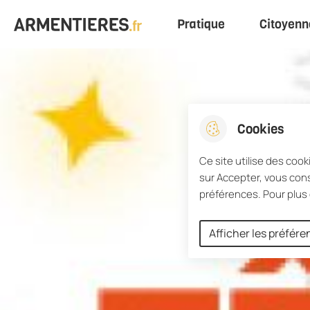
Menu principal
Pratique
Citoyenn
Aller au menu
Aller à la recherche
Aller au conten
Ville d'Armentières
Cookies
Ce site utilise des cook
sur Accepter, vous cons
préférences. Pour plus 
Afficher les préfér