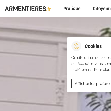
Menu principal
Pratique
Citoyenn
Aller au menu
Aller à la recherche
Aller au conten
Ville d'Armentières
Cookies
Ce site utilise des cook
sur Accepter, vous cons
préférences. Pour plus 
Afficher les préfér