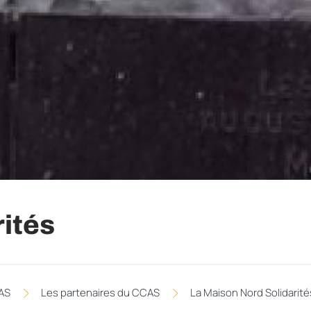
rités
AS
Les partenaires du CCAS
La Maison Nord Solidarité