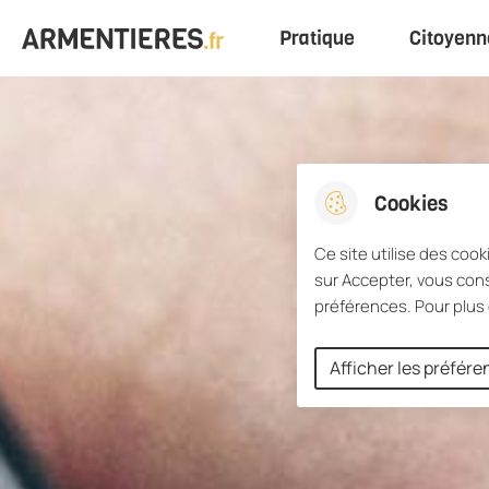
Menu principal
Pratique
Citoyenn
Aller au menu
Aller à la recherche
Aller au conten
Ville d'Armentières
Cookies
Ce site utilise des cook
sur Accepter, vous cons
préférences. Pour plus 
Afficher les préfér