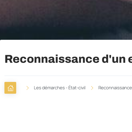
Reconnaissance d'un 
Les démarches - État-civil
Reconnaissance 
F
Accueil
i
l
Catégories
d