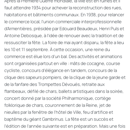
Après la Première Guerre mondiale, la ville est en ruines et il
faut attendre 1934 pour achever la reconstruction des rues,
habitations et bâtiments communaux. En 1938, pour relancer
le commerce local, l’union commerciale interprofessionnelle
d’Armentières, présidée par Edouard Beaudeux, Henri Puls et
Antoine Debosque, à l’idée de renouer avec la tradition et de
ressusciter la fête. La foire de mai ayant disparu, la fête a lieu
les 10 et 11 septembre. À cette occasion, une reine du
commerce est élue lors d’un bal. Des activités et animations
sont organisées partout en ville : mâts de cocagne, course
cycliste, concours d’élégance en tandem, concours de la
clique des sapeurs pompiers, de la clique de la jeune garde et
de la fanfare des Trompettes Dévoués, retraite aux
flambeaux, défilé de chars, ballets artistiques dans la soirée,
concert donné par la société Philharmonique, cortège
folklorique de chars, couronnement de la Reine, jet de
nieulles par la fenêtre de l’hôtel de Ville, feu d’artifice et
baptême du géant Gambrinus. La fête est un succès et
l’édition de l’année suivante est en préparation. Mais une fois