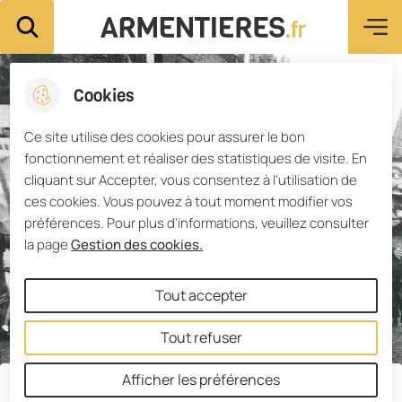
Menu pri
Aller
Aller au
Consulter
Aller à la
Ville d'Armentières
Rechercher sur le site
au
contenu
le plan du
recherche
menu
principal
site
Cookies
Ce site utilise des cookies pour assurer le bon
fonctionnement et réaliser des statistiques de visite. En
cliquant sur Accepter, vous consentez à l'utilisation de
ces cookies. Vous pouvez à tout moment modifier vos
préférences. Pour plus d'informations, veuillez consulter
la page
Gestion des cookies.
Tout accepter
Tout refuser
Afficher les préférences