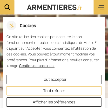
Menu pri
Aller
Aller au
Consulter
Aller à la
Ville d'Armentières
Rechercher sur le site
au
contenu
le plan du
recherche
menu
principal
site
Cookies
Ce site utilise des cookies pour assurer le bon
fonctionnement et réaliser des statistiques de visite. En
cliquant sur Accepter, vous consentez à l'utilisation de
ces cookies. Vous pouvez à tout moment modifier vos
préférences. Pour plus d'informations, veuillez consulter
la page
Gestion des cookies.
Tout accepter
Tout refuser
Nouveauté
Afficher les préférences