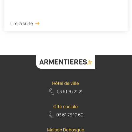
Lire la suite
Hôtel de ville
03 61 76 21 21
Cité sociale
03 61 76 12 60
Maison Debosque