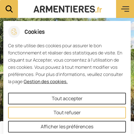
Menu pri
Aller
Aller au
Consulter
Aller à la
Ville d'Armentières
Rechercher sur le site
au
contenu
le plan du
recherche
menu
principal
site
Cookies
Ce site utilise des cookies pour assurer le bon
fonctionnement et réaliser des statistiques de visite. En
cliquant sur Accepter, vous consentez à l'utilisation de
ces cookies. Vous pouvez à tout moment modifier vos
préférences. Pour plus d'informations, veuillez consulter
la page
Gestion des cookies.
Tout accepter
Tout refuser
Afficher les préférences